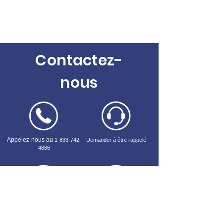
Contactez-
nous
Appelez-nous au
1-833-742-
Demander à être rappelé
4886
Trouvez notre bureau
Remplissez un
formulaire