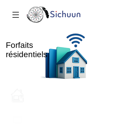
Forfaits
résidentiels
Des forfaits internet résidentiels
pour une connexion dans toute la
maison ! Rapides, fiables et prêts
à tout.
Sichuun TV — transformez
n'importe quel téléviseur en Smart
TV avec streaming, chaînes en
direct et divertissement à la
demande.